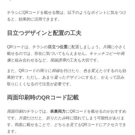
チラシにQRコードを載せる際は、以下のようなポイントに気をつけ
ると、効果的に活用できます。
目立つデザインと配置の工夫
QRコードは、チラシの
目立つ位置
に配置しましょう。
片隅
に小さく
載せるのでは、存在に気づいてもらえません。
キャッチコピー
や
画
像
と組み合わせるなど、
視線誘導
の工夫も大切です。
また、QRコードの周りに
枠線
を付けたり、
色を変えたり
するのも効
果的です。ただし、あまり
凝ったデザイン
にすると、かえって読み
取りにくくなるので注意が必要です。
両面印刷時のQRコード記載
両面印刷
のチラシでは、
表裏両方
にQRコードを載せるのがおすすめ
です。
片面
だけだと、
折りたたみ
時に隠れてしまう可能性がありま
す。両面に載せることで、
どちらを見ても
QRコードにアクセスでき
ます。