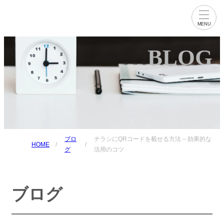
BLOG
トップページ
ご利用の流れ
ご注文から納品まで
ご用意いただきたい内容
ブロ
チラシにQRコードを載せる方法 – 効果的な
HOME
納期の目安
グ
活用のコツ
料金表
ブログ
制作実績
チラシ・フライヤー