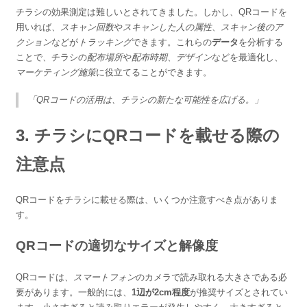
チラシの効果測定は難しいとされてきました。しかし、QRコードを
用いれば、
スキャン回数
や
スキャンした人の属性
、
スキャン後のア
クション
などが
トラッキング
できます。これらの
データ
を分析する
ことで、チラシの
配布場所
や
配布時期
、
デザイン
などを最適化し、
マーケティング施策
に役立てることができます。
「QRコードの活用は、チラシの新たな可能性を広げる。」
3. チラシにQRコードを載せる際の
注意点
QRコードをチラシに載せる際は、いくつか注意すべき点がありま
す。
QRコードの適切なサイズと解像度
QRコードは、
スマートフォン
のカメラで読み取れる大きさである必
要があります。一般的には、
1辺が2cm程度
が推奨サイズとされてい