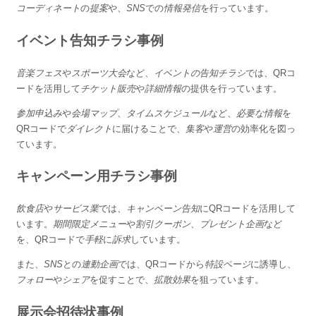
コーディネート
の
提案
や、
SNS
での
情報発信
を行っています。
イベント告知チラシ事例
音楽フェス
や
スポーツ大会
など、
イベントの告知チラシ
では、QRコ
ードを活用して
チケット販売
や
詳細情報
の提供を行っています。
参加申込み
や
会場マップ
、
タイムスケジュール
など、
必要な情報
を
QRコードで
ダイレクト
に届けることで、
集客
や
運営
の効率化を図っ
ています。
キャンペーン用チラシ事例
飲食店
や
サービス業
では、
キャンペーン告知
にQRコードを活用して
います。
期間限定メニュー
や
割引クーポン
、
プレゼント企画
など
を、QRコードで
手軽
に
訴求
しています。
また、
SNS
との
連動企画
では、QRコードから
特設ページ
に誘導し、
フォロー
や
シェア
を促すことで、
拡散効果
を狙っています。
展示会招待状事例