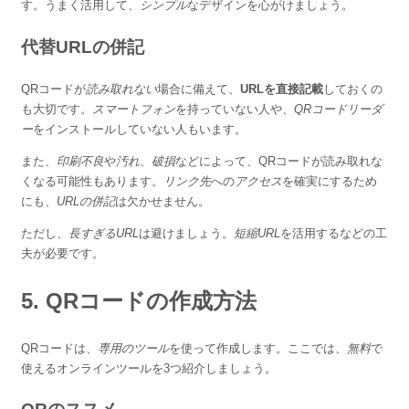
す。うまく活用して、
シンプル
なデザインを心がけましょう。
代替URLの併記
QRコードが
読み取れない
場合に備えて、
URLを直接記載
しておくの
も大切です。
スマートフォン
を持っていない人や、
QRコードリーダ
ー
をインストールしていない人もいます。
また、
印刷不良
や
汚れ
、
破損
などによって、QRコードが読み取れな
くなる可能性もあります。
リンク先
への
アクセス
を確実にするため
にも、
URLの併記
は欠かせません。
ただし、
長すぎるURL
は避けましょう。
短縮URL
を活用するなどの工
夫が必要です。
5. QRコードの作成方法
QRコードは、
専用のツール
を使って作成します。ここでは、
無料
で
使えるオンラインツールを3つ紹介しましょう。