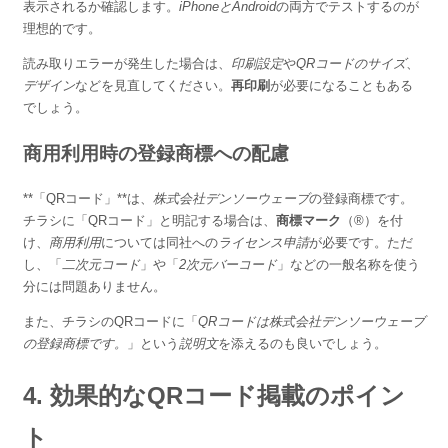
表示されるか確認します。
iPhoneとAndroid
の両方でテストするのが
理想的です。
読み取りエラーが発生した場合は、
印刷設定
や
QRコードのサイズ
、
デザイン
などを見直してください。
再印刷
が必要になることもある
でしょう。
商用利用時の登録商標への配慮
**「QRコード」**は、
株式会社デンソーウェーブ
の登録商標です。
チラシに「QRコード」と明記する場合は、
商標マーク
（®）を付
け、
商用利用
については同社への
ライセンス申請
が必要です。ただ
し、「
二次元コード
」や「
2次元バーコード
」などの一般名称を使う
分には問題ありません。
また、チラシのQRコードに「
QRコードは株式会社デンソーウェーブ
の登録商標です。
」という
説明文
を添えるのも良いでしょう。
4. 効果的なQRコード掲載のポイン
ト