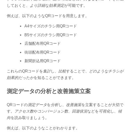
しておくと、
より詳細な効果測定
が可能です。
例えば、以下のようなQRコードを用意します。
A4サイズのチラシ用QRコード
B5サイズのチラシ用QRコード
店舗配布用QRコード
街頭配布用QRコード
新聞折込用QRコード
これらのQRコードを
集計
し、
比較
することで、
どのようなチラシが
効果的だったか
を知ることができます。
測定データの分析と改善施策立案
QRコードの
測定データ
を
分析
し、
改善施策
を立案することが大切で
す。
アクセス数
や
コンバージョン数
、
回遊状況
などを
可視化
し、
傾
向
を読み取りましょう。
例えば、以下のようなことがわかります。