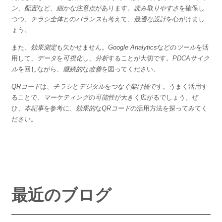
ン
、
配置
など、
細かな注意点
があります。
読み取りやすさ
を確保し
つつ、
チラシ全体
との
バランス
も考えて、
最適な設計
を心がけまし
ょう。
また、
効果測定
も欠かせません。
Google Analytics
などの
ツール
を活
用して、
データ
を
可視化
し、
分析
することが大切です。
PDCAサイク
ル
を回しながら、
継続的
な
改善
を図ってください。
QRコード
は、
チラシ
と
デジタル
を
つなぐ架け橋
です。うまく活用す
ることで、
マーケティング
の
可能性
が大きく広がるでしょう。ぜ
ひ、
本記事
を参考に、
効果的
な
QRコード
の活用方法を探ってみてく
ださい。
最近のブログ