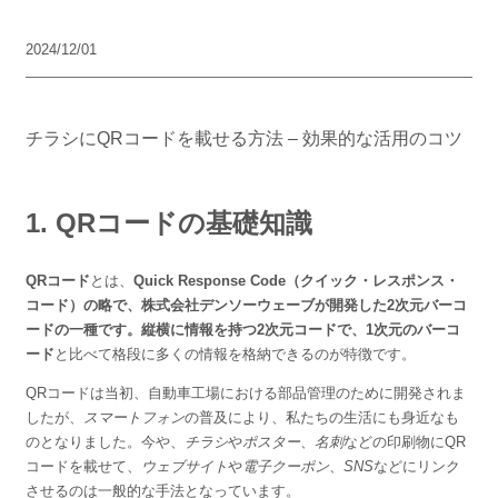
リーフレット
2024/12/01
パンフレット
ポスター・名刺 etc
チラシにQRコードを載せる方法 – 効果的な活用のコツ
お問い合わせ
Q&A よくあるご質問
1. QRコードの基礎知識
会社概要
QRコード
とは、
Quick Response Code（クイック・レスポンス・
お見積もりフォーム
コード）の略で、株式会社デンソーウェーブが開発した2次元バーコ
ードの一種です。縦横に情報を持つ2次元コードで、1次元のバーコ
ード
と比べて格段に多くの情報を格納できるのが特徴です。
お知らせ
QRコードは当初、自動車工場における部品管理のために開発されま
ブログ
したが、
スマートフォン
の普及により、私たちの生活にも身近なも
のとなりました。今や、
チラシ
や
ポスター
、
名刺
などの印刷物にQR
コードを載せて、
ウェブサイト
や
電子クーポン
、
SNS
などにリンク
させるのは一般的な手法となっています。