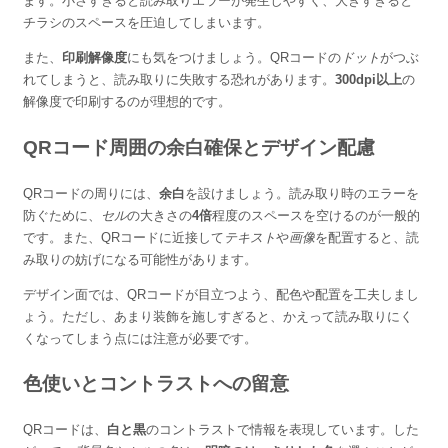
ます。小さすぎると読み取りエラーが発生しやすく、大きすぎると
チラシのスペースを圧迫してしまいます。
また、
印刷解像度
にも気をつけましょう。QRコードの
ドット
がつぶ
れてしまうと、読み取りに失敗する恐れがあります。
300dpi以上
の
解像度で印刷するのが理想的です。
QRコード周囲の余白確保とデザイン配慮
QRコードの周りには、
余白
を設けましょう。読み取り時のエラーを
防ぐために、
セル
の大きさの
4倍
程度のスペースを空けるのが一般的
です。また、QRコードに近接して
テキスト
や
画像
を配置すると、読
み取りの妨げになる可能性があります。
デザイン面では、QRコードが目立つよう、配色や配置を工夫しまし
ょう。ただし、あまり装飾を施しすぎると、かえって読み取りにく
くなってしまう点には注意が必要です。
色使いとコントラストへの留意
QRコードは、
白と黒
のコントラストで情報を表現しています。した