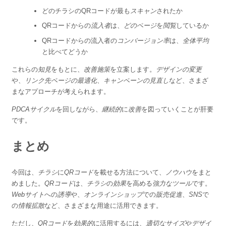
どのチラシのQRコードが最も
スキャン
されたか
QRコードからの
流入者
は、
どのページ
を
閲覧
しているか
QRコードからの流入者の
コンバージョン率
は、
全体平均
と比べてどうか
これらの
知見
をもとに、
改善施策
を立案します。
デザインの変更
や、
リンク先ページの最適化
、
キャンペーンの見直し
など、さまざ
まなアプローチが考えられます。
PDCAサイクル
を回しながら、
継続的
に
改善
を図っていくことが肝要
です。
まとめ
今回は、
チラシ
に
QRコード
を載せる方法について、
ノウハウ
をまと
めました。
QRコード
は、
チラシ
の
効果
を高める
強力なツール
です。
Webサイト
への
誘導
や、
オンラインショップ
での
販売促進
、
SNS
で
の
情報拡散
など、さまざまな用途に活用できます。
ただし、
QRコード
を
効果的
に活用するには、
適切なサイズ
や
デザイ