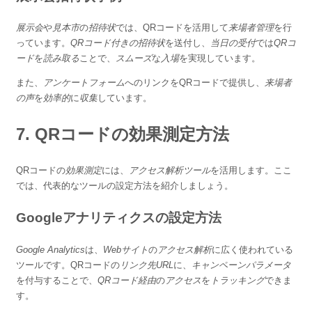
展示会
や
見本市
の
招待状
では、QRコードを活用して
来場者管理
を行
っています。
QRコード付きの招待状
を送付し、
当日の受付
では
QRコ
ード
を
読み取る
ことで、
スムーズ
な
入場
を実現しています。
また、
アンケートフォーム
へのリンクをQRコードで提供し、
来場者
の声
を
効率的
に
収集
しています。
7. QRコードの効果測定方法
QRコードの
効果測定
には、
アクセス解析ツール
を活用します。ここ
では、代表的なツールの設定方法を紹介しましょう。
Googleアナリティクスの設定方法
Google Analytics
は、
Webサイト
の
アクセス解析
に広く使われている
ツールです。QRコードの
リンク先URL
に、
キャンペーンパラメータ
を付与することで、
QRコード経由
の
アクセス
を
トラッキング
できま
す。