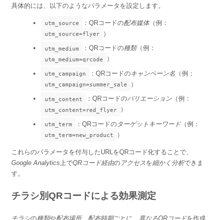
具体的には、以下のようなパラメータを設定します。
：QRコードの
配布媒体
（例：
utm_source
）
utm_source=flyer
：QRコードの
種類
（例：
utm_medium
）
utm_medium=qrcode
：QRコードの
キャンペーン名
（例：
utm_campaign
）
utm_campaign=summer_sale
：QRコードの
バリエーション
（例：
utm_content
）
utm_content=red_flyer
：QRコードの
ターゲットキーワード
（例：
utm_term
）
utm_term=new_product
これらのパラメータを付与したURLをQRコード化することで、
Google Analytics
上で
QRコード経由
の
アクセス
を
細かく分析
できま
す。
チラシ別QRコードによる効果測定
チラシ
の
種類
や
配布場所
、
配布時期
ごとに、
異なるQRコード
を作成