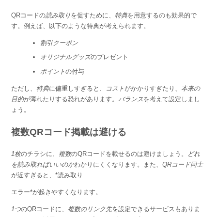
QRコードの
読み取り
を促すために、
特典
を用意するのも効果的で
す。例えば、以下のような特典が考えられます。
割引クーポン
オリジナルグッズ
のプレゼント
ポイント
の付与
ただし、
特典
に偏重しすぎると、
コスト
がかかりすぎたり、
本来の
目的
が薄れたりする恐れがあります。
バランス
を考えて設定しまし
ょう。
複数QRコード掲載は避ける
1枚
のチラシに、
複数
のQRコードを載せるのは避けましょう。
どれ
を読み取ればいいのか
わかりにくくなります。また、
QRコード同士
が近すぎると、*読み取り
エラー*が起きやすくなります。
1つ
のQRコードに、
複数のリンク先
を設定できるサービスもありま