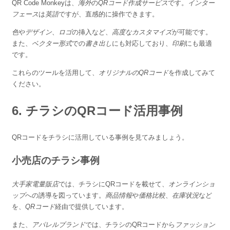
QR Code Monkey
は、
海外
の
QRコード作成サービス
です。
インター
フェース
は
英語
ですが、直感的に操作できます。
色
や
デザイン
、
ロゴ
の挿入など、
高度なカスタマイズ
が可能です。
また、
ベクター形式
での
書き出し
にも対応しており、
印刷
にも最適
です。
これらのツールを活用して、
オリジナルのQRコード
を作成してみて
ください。
6. チラシのQRコード活用事例
QRコードをチラシに活用している事例を見てみましょう。
小売店のチラシ事例
大手家電量販店
では、チラシにQRコードを載せて、
オンラインショ
ップ
への誘導を図っています。
商品情報
や
価格比較
、
在庫状況
など
を、
QRコード
経由で提供しています。
また、
アパレルブランド
では、チラシのQRコードから
ファッション