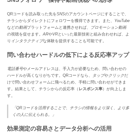
QRコードを読み取った先を
SNS
のアカウントページにすることで、
チラシからダイレクトにフォロワーを獲得できます。また、
YouTube
などの
動画
プラットフォームと連携させれば、
プロモーション動画
の視聴を促せます。
AR
や
VR
といった最新技術と組み合わせれば、よ
り
インタラクティブ
な体験を提供することも可能です。
問い合わせハードルの低下による反応率アップ
電話番号
やメールアドレスは、手入力が必要なため、問い合わせの
ハードルが高くなりがちです。QRコードなら、
タップ
や
クリック
だ
けで問い合わせフォームに飛べるため、手軽に問い合わせができま
す。結果として、チラシからの反応率（
レスポンス率
）が向上しま
す。
「QRコードを活用することで、チラシの情報をより深く、より多
くの人に伝えられる。」
効果測定の容易さとデータ分析への活用