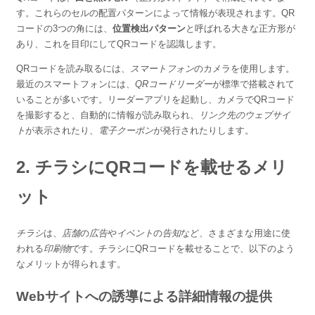
す。これらのセルの配置パターンによって情報が表現されます。QR
コードの3つの角には、
位置検出パターン
と呼ばれる大きな正方形が
あり、これを目印にしてQRコードを認識します。
QRコードを読み取るには、
スマートフォン
のカメラを使用します。
最近のスマートフォンには、
QRコードリーダー
が標準で搭載されて
いることが多いです。リーダーアプリを起動し、カメラでQRコード
を撮影すると、自動的に情報が読み取られ、
リンク先のウェブサイ
ト
が表示されたり、
電子クーポン
が発行されたりします。
2. チラシにQRコードを載せるメリ
ット
チラシ
は、
店舗
の
広告
や
イベント
の
告知
など、さまざまな用途に使
われる
印刷物
です。チラシにQRコードを載せることで、以下のよう
なメリットが得られます。
Webサイトへの誘導による詳細情報の提供