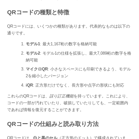
QRコードの種類と特徴
QRコードには、いくつかの種類があります。代表的なものは以下の
通りです。
モデル1
: 最大1,167桁の数字を格納可能
モデル2
: モデル1の仕様を拡張し、最大7,089桁の数字を格
納可能
マイクロQR
: 小さなスペースにも印刷できるよう、モデル
2を縮小したバージョン
iQR
: 正方形だけでなく、長方形や点字の形状にも対応
これらのQRコードは、
誤り訂正機能
を持っています。これにより、
コードの一部が汚れていたり、破損していたりしても、一定範囲内
であれば情報を復元することができます。
QRコードの仕組みと読み取り方法
QRコードは、
白と黒のセル
（正方形のドット）で構成されていま