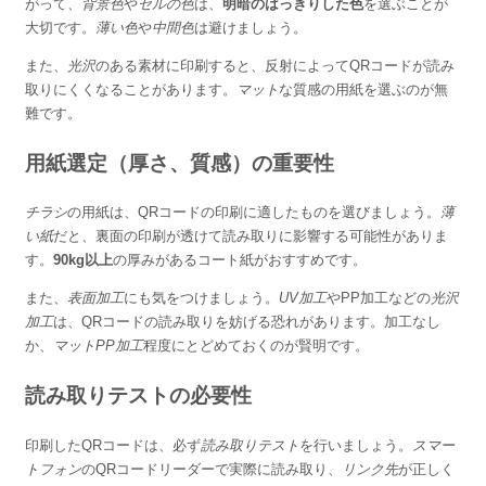
がって、
背景色
や
セルの色
は、
明暗のはっきりした色
を選ぶことが
大切です。
薄い色
や
中間色
は避けましょう。
また、
光沢
のある素材に印刷すると、反射によってQRコードが読み
取りにくくなることがあります。
マット
な質感の用紙を選ぶのが無
難です。
用紙選定（厚さ、質感）の重要性
チラシ
の用紙は、QRコードの印刷に適したものを選びましょう。
薄
い紙
だと、裏面の印刷が透けて読み取りに影響する可能性がありま
す。
90kg以上
の厚みがあるコート紙がおすすめです。
また、
表面加工
にも気をつけましょう。
UV加工
やPP加工などの
光沢
加工
は、QRコードの読み取りを妨げる恐れがあります。加工なし
か、
マットPP加工
程度にとどめておくのが賢明です。
読み取りテストの必要性
印刷したQRコードは、必ず
読み取りテスト
を行いましょう。
スマー
トフォン
のQRコードリーダーで実際に読み取り、
リンク先
が正しく