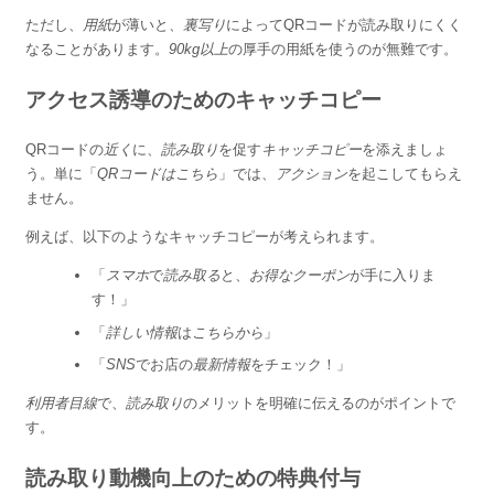
ただし、
用紙
が薄いと、
裏写り
によってQRコードが読み取りにくく
なることがあります。
90kg以上
の厚手の用紙を使うのが無難です。
アクセス誘導のためのキャッチコピー
QRコードの
近く
に、
読み取り
を促す
キャッチコピー
を添えましょ
う。単に「
QRコードはこちら
」では、
アクション
を起こしてもらえ
ません。
例えば、以下のようなキャッチコピーが考えられます。
「
スマホ
で
読み取る
と、
お得なクーポン
が手に入りま
す！」
「
詳しい情報
は
こちらから
」
「
SNS
でお店の
最新情報
をチェック！」
利用者目線
で、
読み取り
のメリットを明確に伝えるのがポイントで
す。
読み取り動機向上のための特典付与