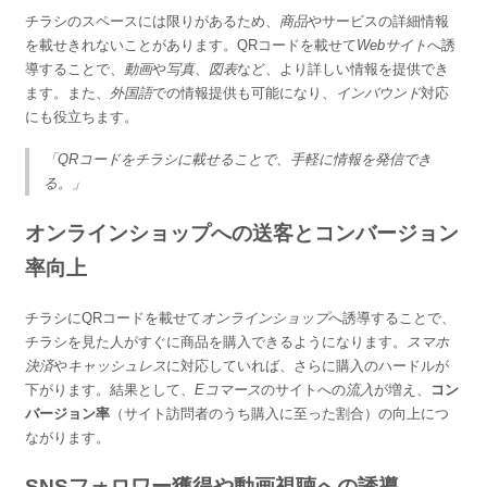
チラシのスペースには限りがあるため、
商品
やサービスの詳細情報
を載せきれないことがあります。QRコードを載せて
Webサイト
へ誘
導することで、
動画
や
写真
、
図表
など、より詳しい情報を提供でき
ます。また、
外国語
での情報提供も可能になり、
インバウンド
対応
にも役立ちます。
「QRコードをチラシに載せることで、手軽に情報を発信でき
る。」
オンラインショップへの送客とコンバージョン
率向上
チラシにQRコードを載せて
オンラインショップ
へ誘導することで、
チラシを見た人がすぐに商品を購入できるようになります。
スマホ
決済
や
キャッシュレス
に対応していれば、さらに購入のハードルが
下がります。結果として、
Eコマース
のサイトへの
流入
が増え、
コン
バージョン率
（サイト訪問者のうち購入に至った割合）の向上につ
ながります。
SNSフォロワー獲得や動画視聴への誘導