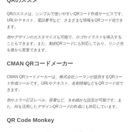
QRのススメ
QRのススメ
は、シンプルで使いやすいQRコード作成サービスです。
URL
や
テキスト
、
電話番号
など、さまざまな情報を
QRコード化
でき
ます。
色
や
デザイン
のカスタマイズも可能で、
ロゴ
や
イラスト
を挿入する
こともできます。また、
動的QRコード
にも対応しており、
リンク先
を後から変更できます。
CMAN QRコードメーカー
CMAN QRコードメーカー
は、
株式会社シーマン
が提供するQRコー
ド作成ツールです。
URL
や
テキスト
、
名刺情報
などを
QRコード化
で
きます。
色
や
エラー訂正レベル
、
容量
など、きめ細かな設定が可能です。ま
た、
AI
を活用した
デザインQRコード
の作成にも対応しています。
QR Code Monkey